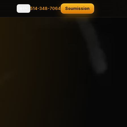
514-348-7064
Soumission
🌐
EN