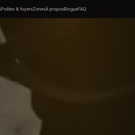
s
Poêles & foyers
Zones
À propos
Blogue
FAQ