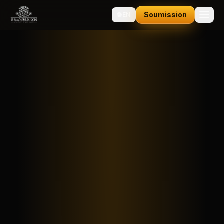
Soumission
🌐
EN