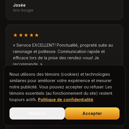
Josée
Avis Google
★★★★★
«
Service EXCELLENT! Ponctualité, propreté suite au
ramonage et politesse. Communication rapide et
efficace lors de la prise des rendez-vous! Je
recommande.
»
Nous utilisons des témoins (cookies) et technologies
Manon D.
Avis Google
similaires pour améliorer votre expérience et mesurer
notre publicité. Vous pouvez accepter ou refuser. Les
témoins essentiels (au fonctionnement du site) restent
toujours actifs.
Politique de confidentialité
★★★★★
Refuser
Accepter
«
Très efficaces, bon prix, compétents, service
aimable et explications claires.
»