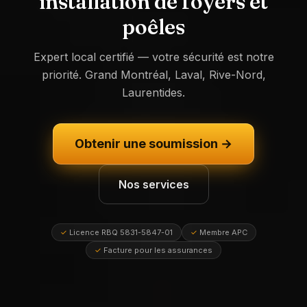
installation de foyers et
poêles
Expert local certifié — votre sécurité est notre
priorité. Grand Montréal, Laval, Rive-Nord,
Laurentides.
Obtenir une soumission →
Nos services
✓
Licence RBQ 5831-5847-01
✓
Membre APC
✓
Facture pour les assurances