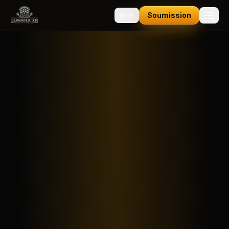
Soumission
🌐
EN