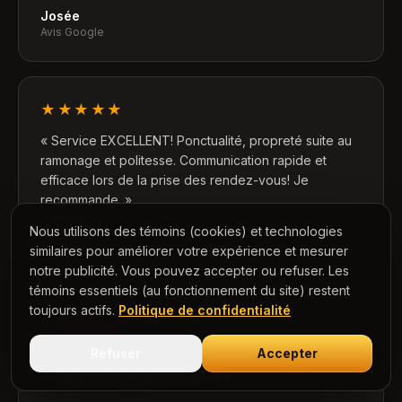
Josée
Avis Google
★★★★★
«
Service EXCELLENT! Ponctualité, propreté suite au
ramonage et politesse. Communication rapide et
efficace lors de la prise des rendez-vous! Je
recommande.
»
Nous utilisons des témoins (cookies) et technologies
Manon D.
Avis Google
similaires pour améliorer votre expérience et mesurer
notre publicité. Vous pouvez accepter ou refuser. Les
témoins essentiels (au fonctionnement du site) restent
toujours actifs.
Politique de confidentialité
★★★★★
Refuser
Accepter
«
Très efficaces, bon prix, compétents, service
aimable et explications claires.
»