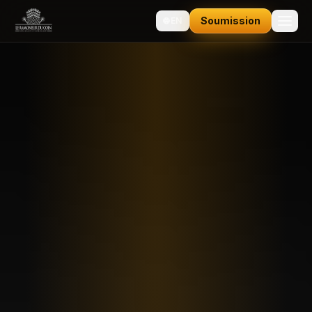
Soumission
🌐
EN