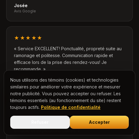
Josée
Avis Google
★★★★★
«
Service EXCELLENT! Ponctualité, propreté suite au
ramonage et politesse. Communication rapide et
efficace lors de la prise des rendez-vous! Je
recommande.
»
Nous utilisons des témoins (cookies) et technologies
Manon D.
Avis Google
similaires pour améliorer votre expérience et mesurer
notre publicité. Vous pouvez accepter ou refuser. Les
témoins essentiels (au fonctionnement du site) restent
toujours actifs.
Politique de confidentialité
★★★★★
Refuser
Accepter
«
Très efficaces, bon prix, compétents, service
aimable et explications claires.
»