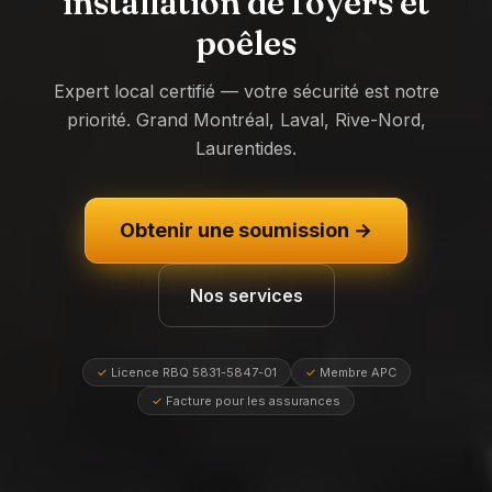
installation de foyers et
poêles
Expert local certifié — votre sécurité est notre
priorité. Grand Montréal, Laval, Rive-Nord,
Laurentides.
Obtenir une soumission →
Nos services
✓
Licence RBQ 5831-5847-01
✓
Membre APC
✓
Facture pour les assurances