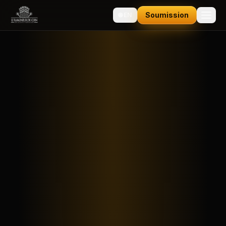
Soumission
🌐
EN