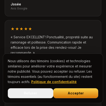
Josée
Avis Google
★★★★★
«
Service EXCELLENT! Ponctualité, propreté suite au
ramonage et politesse. Communication rapide et
efficace lors de la prise des rendez-vous! Je
recommande.
»
Nous utilisons des témoins (cookies) et technologies
Manon D.
Avis Google
similaires pour améliorer votre expérience et mesurer
notre publicité. Vous pouvez accepter ou refuser. Les
témoins essentiels (au fonctionnement du site) restent
toujours actifs.
Politique de confidentialité
★★★★★
Refuser
Accepter
«
Très efficaces, bon prix, compétents, service
aimable et explications claires.
»