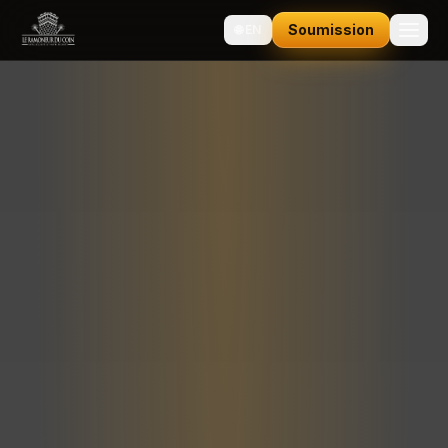
Soumission
🌐
EN