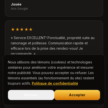
Josée
Avis Google
★★★★★
«
Service EXCELLENT! Ponctualité, propreté suite au
ramonage et politesse. Communication rapide et
efficace lors de la prise des rendez-vous! Je
recommande.
»
Nous utilisons des témoins (cookies) et technologies
Manon D.
Avis Google
similaires pour améliorer votre expérience et mesurer
notre publicité. Vous pouvez accepter ou refuser. Les
témoins essentiels (au fonctionnement du site) restent
toujours actifs.
Politique de confidentialité
★★★★★
Refuser
Accepter
«
Très efficaces, bon prix, compétents, service
aimable et explications claires.
»