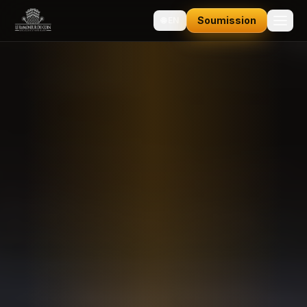
Soumission
🌐
EN