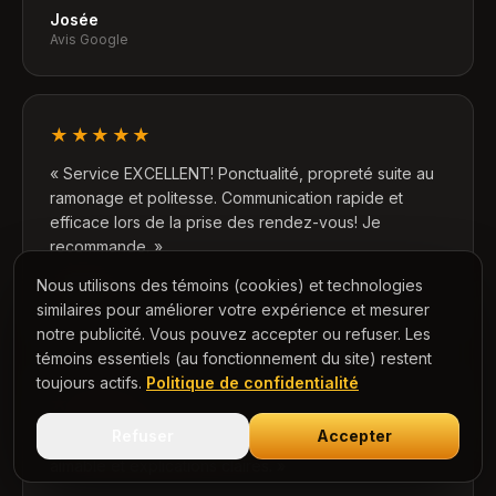
Josée
Avis Google
★★★★★
«
Service EXCELLENT! Ponctualité, propreté suite au
ramonage et politesse. Communication rapide et
efficace lors de la prise des rendez-vous! Je
recommande.
»
Nous utilisons des témoins (cookies) et technologies
Manon D.
Avis Google
similaires pour améliorer votre expérience et mesurer
notre publicité. Vous pouvez accepter ou refuser. Les
témoins essentiels (au fonctionnement du site) restent
toujours actifs.
Politique de confidentialité
★★★★★
Refuser
Accepter
«
Très efficaces, bon prix, compétents, service
aimable et explications claires.
»