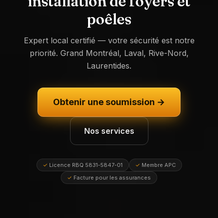
installation de foyers et
poêles
Expert local certifié — votre sécurité est notre
priorité. Grand Montréal, Laval, Rive-Nord,
Laurentides.
Obtenir une soumission →
Nos services
✓
Licence RBQ 5831-5847-01
✓
Membre APC
✓
Facture pour les assurances