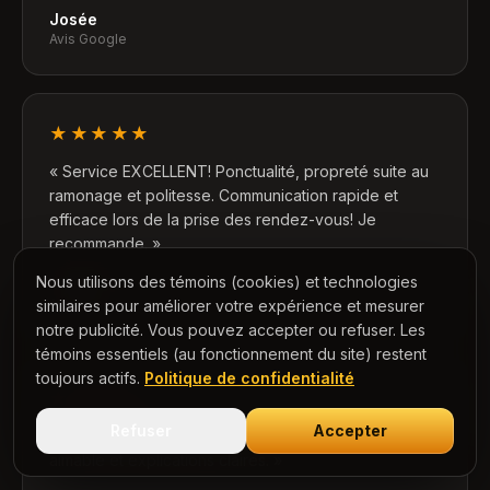
Josée
Avis Google
★★★★★
«
Service EXCELLENT! Ponctualité, propreté suite au
ramonage et politesse. Communication rapide et
efficace lors de la prise des rendez-vous! Je
recommande.
»
Nous utilisons des témoins (cookies) et technologies
Manon D.
Avis Google
similaires pour améliorer votre expérience et mesurer
notre publicité. Vous pouvez accepter ou refuser. Les
témoins essentiels (au fonctionnement du site) restent
toujours actifs.
Politique de confidentialité
★★★★★
Refuser
Accepter
«
Très efficaces, bon prix, compétents, service
aimable et explications claires.
»