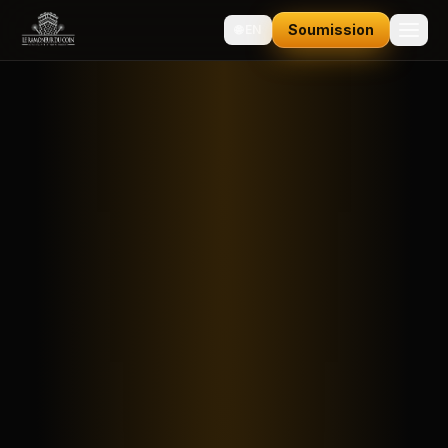
Soumission
🌐
EN