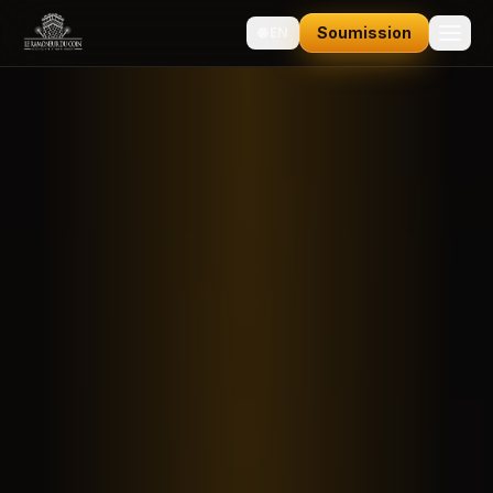
Soumission
🌐
EN