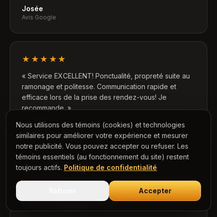
Josée
Avis Google
★★★★★
«
Service EXCELLENT! Ponctualité, propreté suite au
ramonage et politesse. Communication rapide et
efficace lors de la prise des rendez-vous! Je
recommande.
»
Nous utilisons des témoins (cookies) et technologies
Manon D.
Avis Google
similaires pour améliorer votre expérience et mesurer
notre publicité. Vous pouvez accepter ou refuser. Les
témoins essentiels (au fonctionnement du site) restent
toujours actifs.
Politique de confidentialité
★★★★★
Refuser
Accepter
«
Très efficaces, bon prix, compétents, service
aimable et explications claires.
»